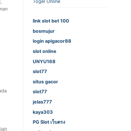
Togel Online
t
,
anan
link slot bet 100
bosmujur
login apigacor88
slot online
UNYU168
slot77
situs gacor
ada
slot77
jelas777
kaya303
PG Slot เว็บตรง
alah