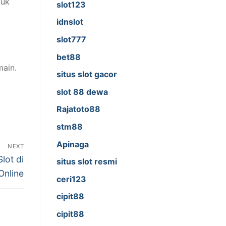
tuk
slot123
idnslot
slot777
bet88
main.
situs slot gacor
slot 88 dewa
Rajatoto88
stm88
Apinaga
NEXT
lot di
situs slot resmi
Online
ceri123
cipit88
cipit88