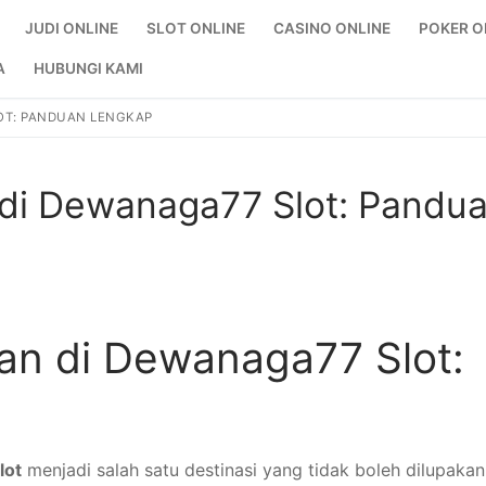
JUDI ONLINE
SLOT ONLINE
CASINO ONLINE
POKER O
A
HUBUNGI KAMI
OT: PANDUAN LENGKAP
i Dewanaga77 Slot: Pandu
n di Dewanaga77 Slot:
lot
menjadi salah satu destinasi yang tidak boleh dilupakan