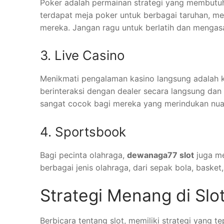
Poker adalah permainan strategi yang membutu
terdapat meja poker untuk berbagai taruhan, 
mereka. Jangan ragu untuk berlatih dan meng
3. Live Casino
Menikmati pengalaman kasino langsung adalah k
berinteraksi dengan dealer secara langsung dan 
sangat cocok bagi mereka yang merindukan nuan
4. Sportsbook
Bagi pecinta olahraga,
dewanaga77 slot
juga me
berbagai jenis olahraga, dari sepak bola, baske
Strategi Menang di Slo
Berbicara tentang slot, memiliki strategi yang