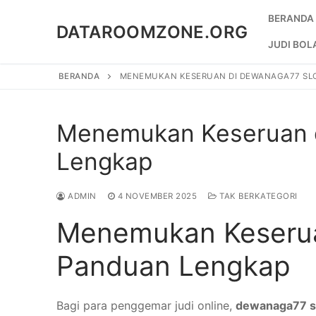
Lompat
BERANDA
ke
DATAROOMZONE.ORG
konten
JUDI BOL
BERANDA
MENEMUKAN KESERUAN DI DEWANAGA77 SL
Menemukan Keseruan d
Lengkap
ADMIN
4 NOVEMBER 2025
TAK BERKATEGORI
Menemukan Keserua
Panduan Lengkap
Bagi para penggemar judi online,
dewanaga77 s