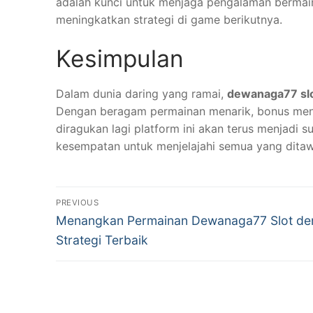
adalah kunci untuk menjaga pengalaman bermain 
meningkatkan strategi di game berikutnya.
Kesimpulan
Dalam dunia daring yang ramai,
dewanaga77 sl
Dengan beragam permainan menarik, bonus men
diragukan lagi platform ini akan terus menjadi 
kesempatan untuk menjelajahi semua yang dita
Navigasi
PREVIOUS
Previous
pos
Menangkan Permainan Dewanaga77 Slot de
post:
Strategi Terbaik