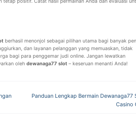
tetap positif. Catat hasil permainan Anda dan evaluasi un
ot
berhasil menonjol sebagai pilihan utama bagi banyak pe
ggiurkan, dan layanan pelanggan yang memuaskan, tidak
surga bagi para penggemar judi online. Jangan lewatkan
warkan oleh
dewanaga77 slot
– keseruan menanti Anda!
Next
ngan
Panduan Lengkap Bermain Dewanaga77 S
post:
Casino 