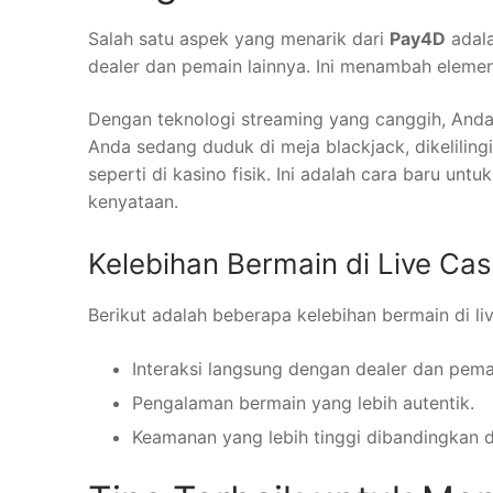
Salah satu aspek yang menarik dari
Pay4D
adala
dealer dan pemain lainnya. Ini menambah elemen
Dengan teknologi streaming yang canggih, Anda 
Anda sedang duduk di meja blackjack, dikelilin
seperti di kasino fisik. Ini adalah cara baru u
kenyataan.
Kelebihan Bermain di Live Cas
Berikut adalah beberapa kelebihan bermain di liv
Interaksi langsung dengan dealer dan pemai
Pengalaman bermain yang lebih autentik.
Keamanan yang lebih tinggi dibandingkan 