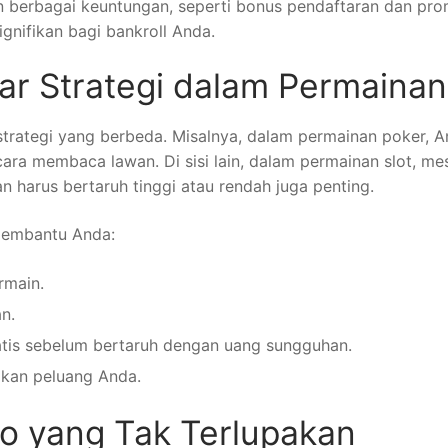
 berbagai keuntungan, seperti bonus pendaftaran dan pro
ignifikan bagi bankroll Anda.
r Strategi dalam Permainan
rategi yang berbeda. Misalnya, dalam permainan poker, 
ra membaca lawan. Di sisi lain, dalam permainan slot, me
 harus bertaruh tinggi atau rendah juga penting.
membantu Anda:
rmain.
an.
tis sebelum bertaruh dengan uang sungguhan.
lkan peluang Anda.
o yang Tak Terlupakan