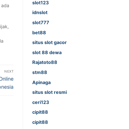
slot123
, ada
idnslot
slot777
jak,
bet88
da
situs slot gacor
slot 88 dewa
Rajatoto88
stm88
NEXT
Online
Apinaga
onesia
situs slot resmi
ceri123
cipit88
cipit88