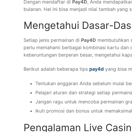
Dengan mendaftar di
Pay4D
, Anda mendapatkan
bulanan. Hal ini bisa menjadi nilai tambah yang s
Mengetahui Dasar-Dasa
Setiap jenis permainan di
Pay4D
membutuhkan st
perlu memahami berbagai kombinasi kartu dan ca
keberuntungan berperan besar, mengetahui kapan
Berikut adalah beberapa tips
pay4d
yang bisa 
Tentukan anggaran Anda sebelum mulai be
Pelajari aturan dan strategi setiap permain
Jangan ragu untuk mencoba permainan gra
Ikuti promosi dan bonus untuk memaksima
Pengalaman Live Casin