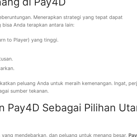
nang di Pay4D
eberuntungan. Menerapkan strategi yang tepat dapat
bisa Anda terapkan antara lain:
rn to Player) yang tinggi.
usan.
arkan.
katkan peluang Anda untuk meraih kemenangan. Ingat, per
bagai sumber tekanan.
n Pay4D Sebagai Pilihan Ut
n yang mendebarkan, dan peluang untuk menang besar,
Pa