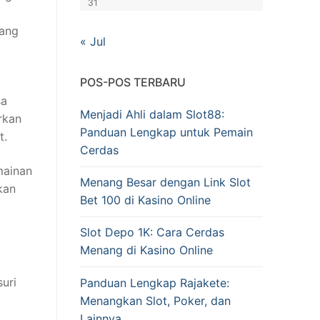
31
nang
« Jul
POS-POS TERBARU
sa
Menjadi Ahli dalam Slot88:
rkan
Panduan Lengkap untuk Pemain
t.
Cerdas
mainan
Menang Besar dengan Link Slot
kan
Bet 100 di Kasino Online
Slot Depo 1K: Cara Cerdas
Menang di Kasino Online
uri
Panduan Lengkap Rajakete:
Menangkan Slot, Poker, dan
Lainnya