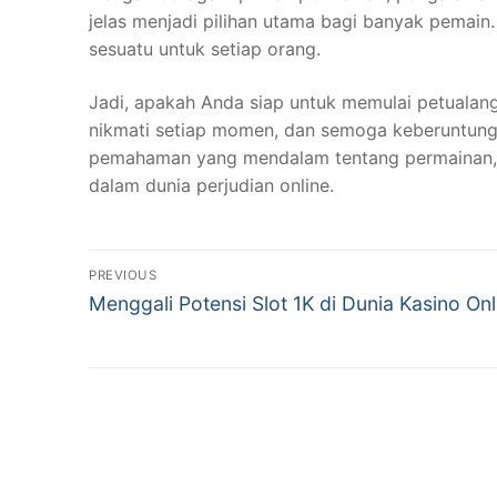
jelas menjadi pilihan utama bagi banyak pemain. 
sesuatu untuk setiap orang.
Jadi, apakah Anda siap untuk memulai petualan
nikmati setiap momen, dan semoga keberuntunga
pemahaman yang mendalam tentang permainan,
dalam dunia perjudian online.
Navigasi
PREVIOUS
Previous
pos
Menggali Potensi Slot 1K di Dunia Kasino Onl
post: