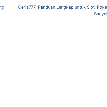
Next
ang
Ceria777: Panduan Lengkap untuk Slot, Poke
post:
Banya