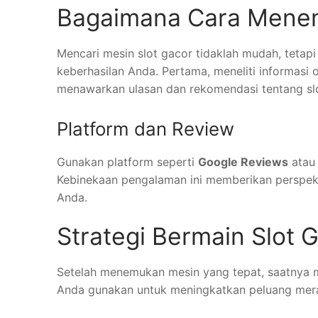
Bagaimana Cara Menem
Mencari mesin slot gacor tidaklah mudah, teta
keberhasilan Anda. Pertama, meneliti informasi
menawarkan ulasan dan rekomendasi tentang slo
Platform dan Review
Gunakan platform seperti
Google Reviews
atau 
Kebinekaan pengalaman ini memberikan perspekti
Anda.
Strategi Bermain Slot 
Setelah menemukan mesin yang tepat, saatnya me
Anda gunakan untuk meningkatkan peluang mer