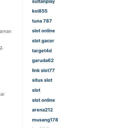
sultanplay
koi855
tuna 787
slot online
laman
slot gacor
g.
target4d
garuda62
link slot77
situs slot
n
slot
gar
slot online
arena212
musang178