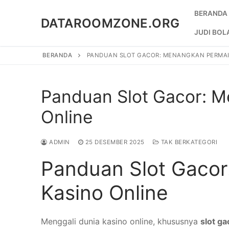
Lompat
BERANDA
ke
DATAROOMZONE.ORG
konten
JUDI BOL
BERANDA
PANDUAN SLOT GACOR: MENANGKAN PERMAI
Panduan Slot Gacor: 
Online
ADMIN
25 DESEMBER 2025
TAK BERKATEGORI
Panduan Slot Gaco
Kasino Online
Menggali dunia kasino online, khususnya
slot ga