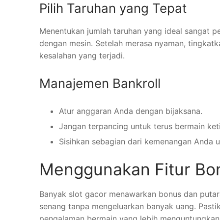
Pilih Taruhan yang Tepat
Menentukan jumlah taruhan yang ideal sangat p
dengan mesin. Setelah merasa nyaman, tingkatk
kesalahan yang terjadi.
Manajemen Bankroll
Atur anggaran Anda dengan bijaksana.
Jangan terpancing untuk terus bermain ket
Sisihkan sebagian dari kemenangan Anda un
Menggunakan Fitur Bon
Banyak slot gacor menawarkan bonus dan putaran
senang tanpa mengeluarkan banyak uang. Pastika
pengalaman bermain yang lebih menguntungkan