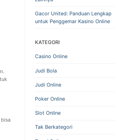
Gacor United: Panduan Lengkap
untuk Penggemar Kasino Online
KATEGORI
Casino Online
Judi Bola
n.
tuk
Judi Online
Poker Online
Slot Online
 bisa
Tak Berkategori