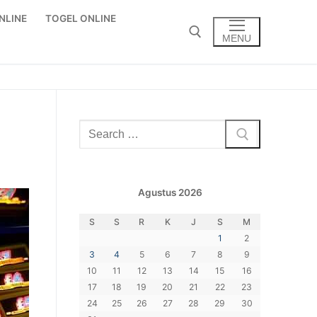
NLINE
TOGEL ONLINE
MENU
Cari:
Cari:
Agustus 2026
S
S
R
K
J
S
M
1
2
3
4
5
6
7
8
9
10
11
12
13
14
15
16
17
18
19
20
21
22
23
24
25
26
27
28
29
30