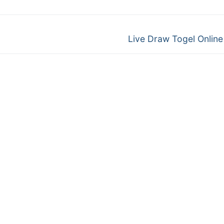
Next
Live Draw Togel Onlin
post: