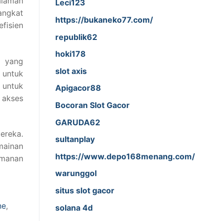
alaman
Leci123
angkat
https://bukaneko77.com/
fisien
republik62
hoki178
i yang
slot axis
 untuk
 untuk
Apigacor88
 akses
Bocoran Slot Gacor
GARUDA62
ereka.
sultanplay
mainan
https://www.depo168menang.com/
amanan
warunggol
situs slot gacor
ne
,
solana 4d