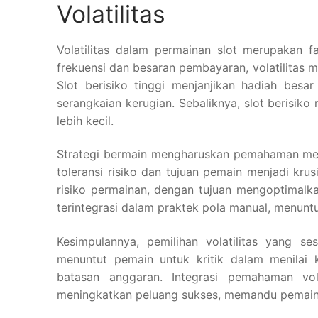
Volatilitas
Volatilitas dalam permainan slot merupakan f
frekuensi dan besaran pembayaran, volatilitas 
Slot berisiko tinggi menjanjikan hadiah besa
serangkaian kerugian. Sebaliknya, slot berisik
lebih kecil.
Strategi bermain mengharuskan pemahaman menda
toleransi risiko dan tujuan pemain menjadi krusi
risiko permainan, dengan tujuan mengoptimalk
terintegrasi dalam praktek pola manual, menunt
Kesimpulannya, pemilihan volatilitas yang s
menuntut pemain untuk kritik dalam menilai 
batasan anggaran. Integrasi pemahaman vola
meningkatkan peluang sukses, memandu pemain me