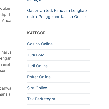
 dalam
Gacor United: Panduan Lengkap
ipilih
untuk Penggemar Kasino Online
n Anda
KATEGORI
Casino Online
 harus
Judi Bola
dengan
m ranah
Judi Online
ur ini
Poker Online
Slot Online
 bahwa
ansial
Tak Berkategori