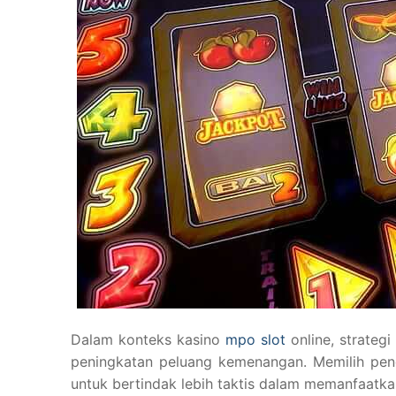
Dalam konteks kasino
mpo slot
online, strateg
peningkatan peluang kemenangan. Memilih pen
untuk bertindak lebih taktis dalam memanfaatka