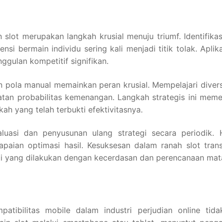
 slot merupakan langkah krusial menuju triumf. Identifika
si bermain individu sering kali menjadi titik tolak. Aplika
gulan kompetitif signifikan.
ola manual memainkan peran krusial. Mempelajari diversi
an probabilitas kemenangan. Langkah strategis ini meme
kah yang telah terbukti efektivitasnya.
asi dan penyusunan ulang strategi secara periodik. H
apaian optimasi hasil. Kesuksesan dalam ranah slot tran
gi yang dilakukan dengan kecerdasan dan perencanaan mat
atibilitas mobile dalam industri perjudian online tida