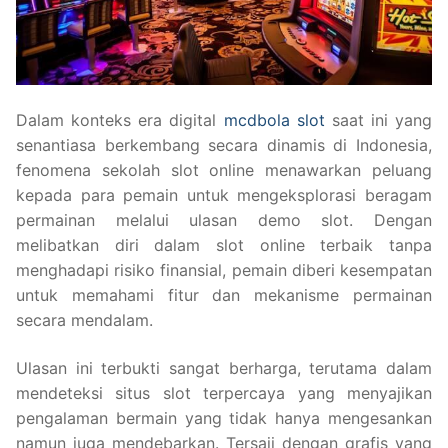
Dalam konteks era digital
mcdbola slot
saat ini yang
senantiasa berkembang secara dinamis di Indonesia,
fenomena sekolah slot online menawarkan peluang
kepada para pemain untuk mengeksplorasi beragam
permainan melalui ulasan demo slot. Dengan
melibatkan diri dalam slot online terbaik tanpa
menghadapi risiko finansial, pemain diberi kesempatan
untuk memahami fitur dan mekanisme permainan
secara mendalam.
Ulasan ini terbukti sangat berharga, terutama dalam
mendeteksi situs slot terpercaya yang menyajikan
pengalaman bermain yang tidak hanya mengesankan
namun juga mendebarkan. Tersaji dengan grafis yang