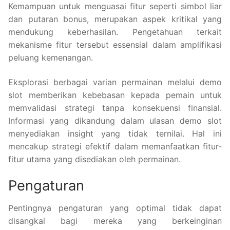
Kemampuan untuk menguasai fitur seperti simbol liar
dan putaran bonus, merupakan aspek kritikal yang
mendukung keberhasilan. Pengetahuan terkait
mekanisme fitur tersebut essensial dalam amplifikasi
peluang kemenangan.
Eksplorasi berbagai varian permainan melalui demo
slot memberikan kebebasan kepada pemain untuk
memvalidasi strategi tanpa konsekuensi finansial.
Informasi yang dikandung dalam ulasan demo slot
menyediakan insight yang tidak ternilai. Hal ini
mencakup strategi efektif dalam memanfaatkan fitur-
fitur utama yang disediakan oleh permainan.
Pengaturan
Pentingnya pengaturan yang optimal tidak dapat
disangkal bagi mereka yang berkeinginan