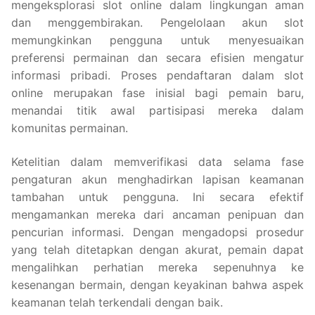
mengeksplorasi slot online dalam lingkungan aman
dan menggembirakan. Pengelolaan akun slot
memungkinkan pengguna untuk menyesuaikan
preferensi permainan dan secara efisien mengatur
informasi pribadi. Proses pendaftaran dalam slot
online merupakan fase inisial bagi pemain baru,
menandai titik awal partisipasi mereka dalam
komunitas permainan.
Ketelitian dalam memverifikasi data selama fase
pengaturan akun menghadirkan lapisan keamanan
tambahan untuk pengguna. Ini secara efektif
mengamankan mereka dari ancaman penipuan dan
pencurian informasi. Dengan mengadopsi prosedur
yang telah ditetapkan dengan akurat, pemain dapat
mengalihkan perhatian mereka sepenuhnya ke
kesenangan bermain, dengan keyakinan bahwa aspek
keamanan telah terkendali dengan baik.