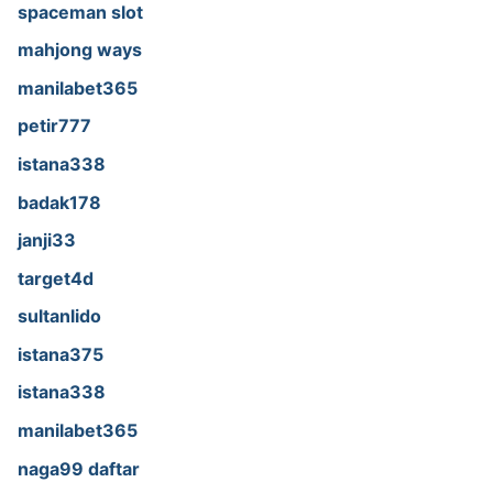
spaceman slot
mahjong ways
manilabet365
petir777
istana338
badak178
janji33
target4d
sultanlido
istana375
istana338
manilabet365
naga99 daftar