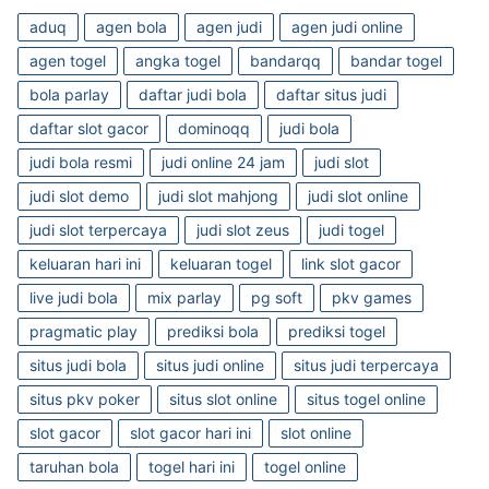
aduq
agen bola
agen judi
agen judi online
agen togel
angka togel
bandarqq
bandar togel
bola parlay
daftar judi bola
daftar situs judi
daftar slot gacor
dominoqq
judi bola
judi bola resmi
judi online 24 jam
judi slot
judi slot demo
judi slot mahjong
judi slot online
judi slot terpercaya
judi slot zeus
judi togel
keluaran hari ini
keluaran togel
link slot gacor
live judi bola
mix parlay
pg soft
pkv games
pragmatic play
prediksi bola
prediksi togel
situs judi bola
situs judi online
situs judi terpercaya
situs pkv poker
situs slot online
situs togel online
slot gacor
slot gacor hari ini
slot online
taruhan bola
togel hari ini
togel online