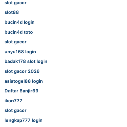
slot gacor
slot88
bucin4d login
bucin4d toto
slot gacor
unyu168 login
badak178 slot login
slot gacor 2026
asiatogel88 login
Daftar Banjir69
ikon777
slot gacor
lengkap777 login