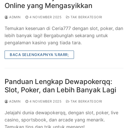
Online yang Mengasyikkan
ADMIN
4 NOVEMBER 2025
TAK BERKATEGORI
Temukan keseruan di Ceria777 dengan slot, poker, dan
lebih banyak lagi! Bergabunglah sekarang untuk
pengalaman kasino yang tiada tara.
BACA SELENGKAPNYA %RARR;
Panduan Lengkap Dewapokerqq:
Slot, Poker, dan Lebih Banyak Lagi
ADMIN
4 NOVEMBER 2025
TAK BERKATEGORI
Jelajahi dunia dewapokerqq, dengan slot, poker, live
casino, sportsbook, dan arcade yang menarik.
Temukan tips dan trik untuk menang!