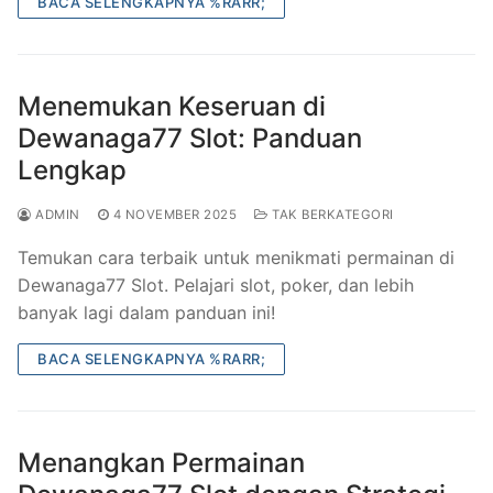
BACA SELENGKAPNYA %RARR;
Menemukan Keseruan di
Dewanaga77 Slot: Panduan
Lengkap
ADMIN
4 NOVEMBER 2025
TAK BERKATEGORI
Temukan cara terbaik untuk menikmati permainan di
Dewanaga77 Slot. Pelajari slot, poker, dan lebih
banyak lagi dalam panduan ini!
BACA SELENGKAPNYA %RARR;
Menangkan Permainan