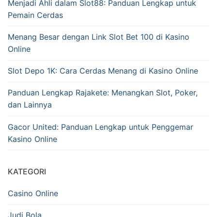
Menjadi Ahli dalam Slot88: Panduan Lengkap untuk
Pemain Cerdas
Menang Besar dengan Link Slot Bet 100 di Kasino
Online
Slot Depo 1K: Cara Cerdas Menang di Kasino Online
Panduan Lengkap Rajakete: Menangkan Slot, Poker,
dan Lainnya
Gacor United: Panduan Lengkap untuk Penggemar
Kasino Online
KATEGORI
Casino Online
Judi Bola