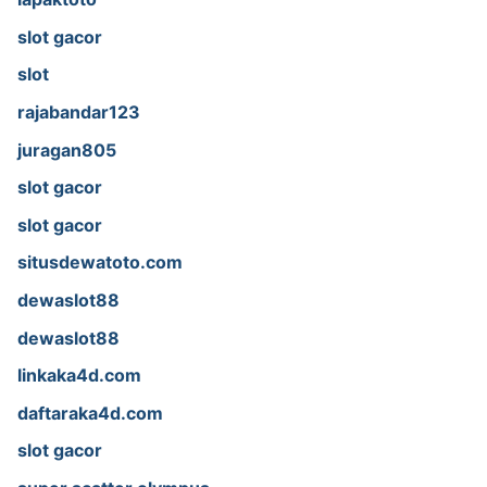
slot gacor
slot
rajabandar123
juragan805
slot gacor
slot gacor
situsdewatoto.com
dewaslot88
dewaslot88
linkaka4d.com
daftaraka4d.com
slot gacor