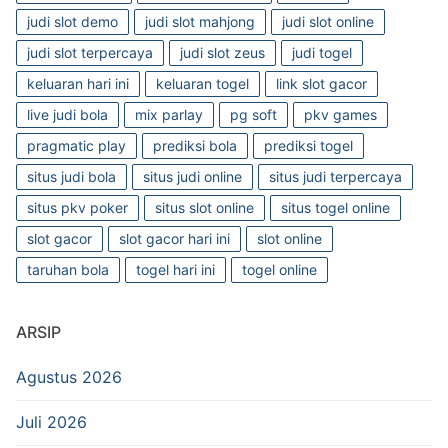
judi slot demo
judi slot mahjong
judi slot online
judi slot terpercaya
judi slot zeus
judi togel
keluaran hari ini
keluaran togel
link slot gacor
live judi bola
mix parlay
pg soft
pkv games
pragmatic play
prediksi bola
prediksi togel
situs judi bola
situs judi online
situs judi terpercaya
situs pkv poker
situs slot online
situs togel online
slot gacor
slot gacor hari ini
slot online
taruhan bola
togel hari ini
togel online
ARSIP
Agustus 2026
Juli 2026