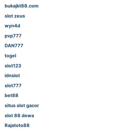
bukajkt88.com
slot zeus
wyn4d
pvp777
DAN777
togel
slot123
idnslot
slot777
bet88
situs slot gacor
slot 88 dewa
Rajatoto88