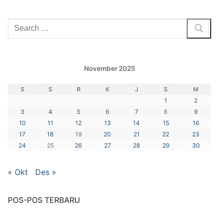
Cari:
November 2025
S
S
R
K
J
S
M
1
2
3
4
5
6
7
8
9
10
11
12
13
14
15
16
17
18
19
20
21
22
23
24
25
26
27
28
29
30
« Okt
Des »
POS-POS TERBARU