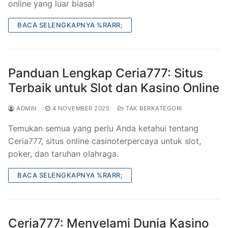
online yang luar biasa!
BACA SELENGKAPNYA %RARR;
Panduan Lengkap Ceria777: Situs
Terbaik untuk Slot dan Kasino Online
ADMIN
4 NOVEMBER 2025
TAK BERKATEGORI
Temukan semua yang perlu Anda ketahui tentang
Ceria777, situs online casinoterpercaya untuk slot,
poker, dan taruhan olahraga.
BACA SELENGKAPNYA %RARR;
Ceria777: Menyelami Dunia Kasino