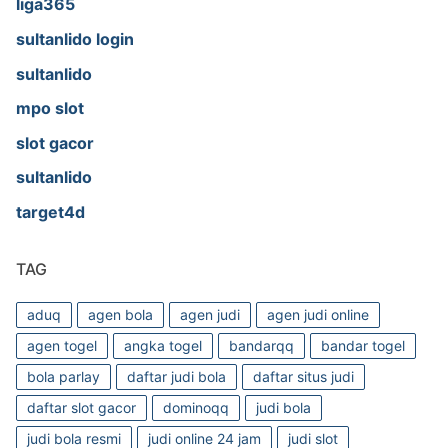
liga365
sultanlido login
sultanlido
mpo slot
slot gacor
sultanlido
target4d
TAG
aduq
agen bola
agen judi
agen judi online
agen togel
angka togel
bandarqq
bandar togel
bola parlay
daftar judi bola
daftar situs judi
daftar slot gacor
dominoqq
judi bola
judi bola resmi
judi online 24 jam
judi slot