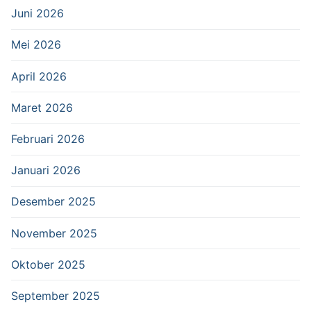
Juni 2026
Mei 2026
April 2026
Maret 2026
Februari 2026
Januari 2026
Desember 2025
November 2025
Oktober 2025
September 2025