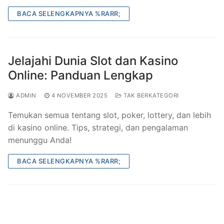
BACA SELENGKAPNYA %RARR;
Jelajahi Dunia Slot dan Kasino
Online: Panduan Lengkap
ADMIN
4 NOVEMBER 2025
TAK BERKATEGORI
Temukan semua tentang slot, poker, lottery, dan lebih
di kasino online. Tips, strategi, dan pengalaman
menunggu Anda!
BACA SELENGKAPNYA %RARR;